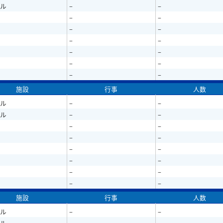
ル
–
–
–
–
–
–
–
–
–
–
–
–
–
–
施設
行事
人数
ル
–
–
ル
–
–
–
–
–
–
–
–
–
–
–
–
–
–
施設
行事
人数
ル
–
–
ル
–
–