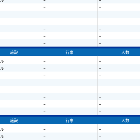
–
–
–
–
–
–
–
–
–
–
–
–
施設
行事
人数
ル
–
–
ル
–
–
–
–
–
–
–
–
–
–
–
–
–
–
施設
行事
人数
ル
–
–
ル
–
–