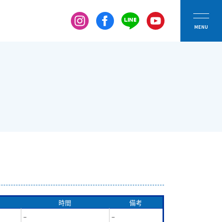
時間
備考
–
–