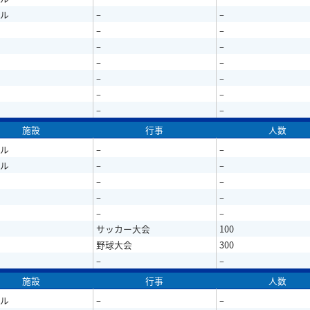
ル
–
–
–
–
–
–
–
–
–
–
–
–
–
–
施設
行事
人数
ル
–
–
ル
–
–
–
–
–
–
–
–
サッカー大会
100
野球大会
300
–
–
施設
行事
人数
ル
–
–