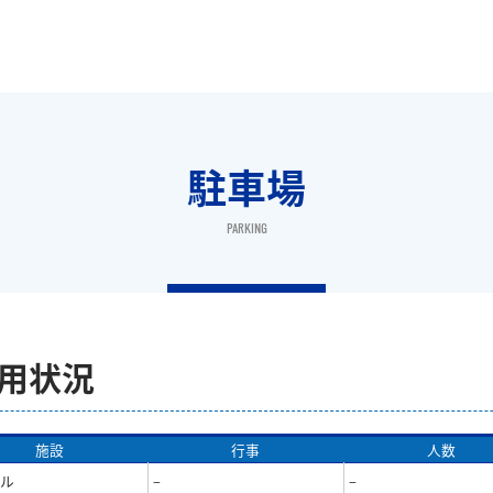
駐車場
PARKING
使用状況
施設
行事
人数
ル
–
–