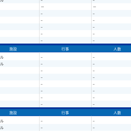
－
－
–
–
–
–
–
–
–
–
–
–
施設
行事
人数
ル
–
–
ル
–
–
–
–
–
–
–
–
–
–
–
–
–
–
施設
行事
人数
ル
–
–
ル
–
–