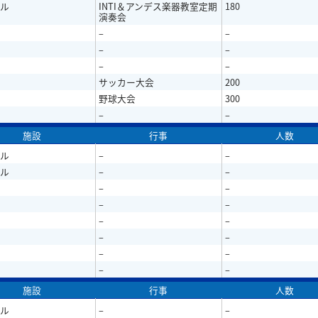
ル
INTI＆アンデス楽器教室定期
180
演奏会
–
–
–
–
–
–
サッカー大会
200
野球大会
300
–
–
施設
行事
人数
ル
–
–
ル
–
–
–
–
–
–
–
–
–
–
–
–
–
–
施設
行事
人数
ル
–
–