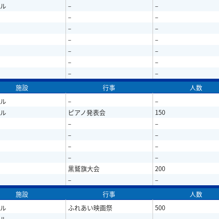
ル
–
–
–
–
–
–
–
–
–
–
–
–
–
–
施設
行事
人数
ル
–
–
ル
ピアノ発表会
150
–
–
–
–
–
–
–
–
黒鷲旗大会
200
–
–
施設
行事
人数
ル
ふれあい映画祭
500
ル
–
–