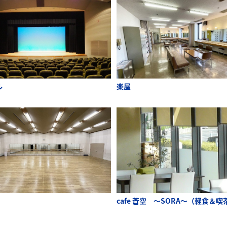
ル
楽屋
cafe 蒼空 ～SORA～（軽食＆喫