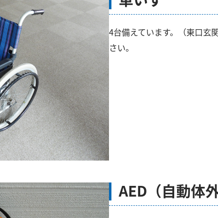
4台備えています。（東口玄
さい。
AED（自動体