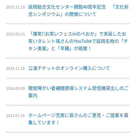
延岡総合文化センター開館40周年記念 「文化祈
2025.11.10
念シンポジウム」の開催について
「爆笑!!お笑いフェスinのべおか」で来延したお
2025.09.25
笑いタレント塙さんのYouTubeで延岡名物の「チ
キン南蛮」と「辛麺」が絶賛！
公演チケットのオンライン購入について
2024.11.29
聴覚障がい者補聴誘導システム受信機貸出しのご
2024.08.09
案内
ホームページ充実に皆さんのご意見・ご提案を募
2023.07.16
集しています！